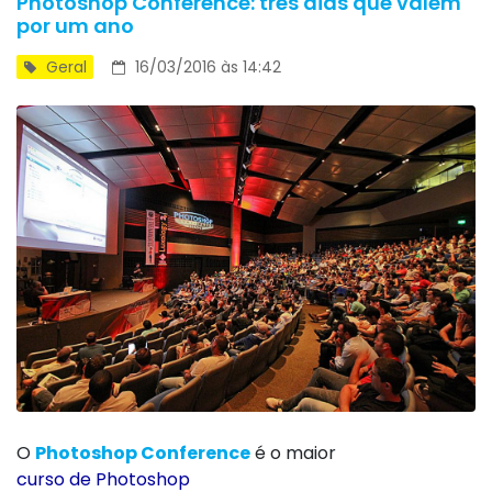
Photoshop Conference: três dias que valem
por um ano
Geral
16/03/2016 às 14:42
O
Photoshop Conference
é o maior
curso de Photoshop